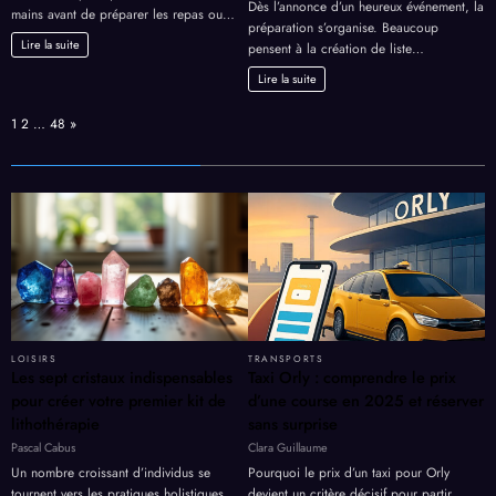
sur
Joel
13 décembre 2019
Un commentaire
sur
Henri
12 avril 2026
Aucun commentaire
Hygiène
Vous savez pourquoi il faut se laver les
Éla
alimentaire
Dès l’annonce d’un heureux événement, la
mains avant de préparer les repas ou…
sa
:
préparation s’organise. Beaucoup
pr
qu’est-
Lire la suite
pensent à la création de liste…
list
ce
de
Lire la suite
qu’un
nai
guide
sur
de
Page:
Next
1
2
…
48
»
un
bonnes
pla
pratiques
en
d’hygiène
lig
:
mo
d’e
sim
et
eff
LOISIRS
TRANSPORTS
Les sept cristaux indispensables
Taxi Orly : comprendre le prix
pour créer votre premier kit de
d’une course en 2025 et réserver
lithothérapie
sans surprise
Pascal Cabus
Clara Guillaume