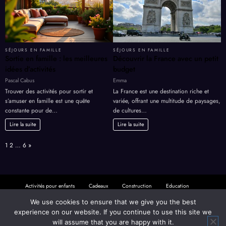
SÉJOURS EN FAMILLE
SÉJOURS EN FAMILLE
Sortie en famille : les meilleures
Découvrir la France avec un petit
idées d’activités
budget
Pascal Cabus
Emma
Trouver des activités pour sortir et
La France est une destination riche et
s’amuser en famille est une quête
variée, offrant une multitude de paysages,
constante pour de…
de cultures…
Lire la suite
Lire la suite
Page:
Next
1
2
…
6
»
We use cookies to ensure that we give you the best
Activités pour enfants
Cadeaux
Construction
Education
experience on our website. If you continue to use this site we
Finances
Jeux
Loisirs
Mariage
Mode
Non classé
will assume that you are happy with it.
Pratique
Santé
Sécurité
Séjours en famille
Sports