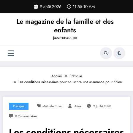
Aller
9 août 2026
11:55:12 AM
au
contenu
Le magazine de la famille et des
enfants
jazztronaut.be
Accueil
Pratique
Les conditions nécessaires pour souscrire une assurance pour chien
Pratique
Mutuelle Chien
Aline
2 Juillet 2020
0 Commentaires
Les conditions nécessaires