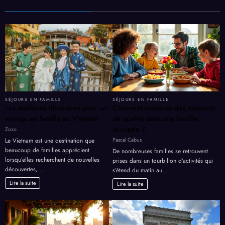
Page:
Next
1
2
…
48
»
SÉJOURS EN FAMILLE
SÉJOURS EN FAMILLE
Les meilleurs itinéraires pour un
Comment instaurer des moments
voyage en famille au Vietnam
de qualité dans une famille
occupée ?
Zozo
Pascal Cabus
Le Vietnam est une destination que
beaucoup de familles apprécient
De nombreuses familles se retrouvent
lorsqu’elles recherchent de nouvelles
prises dans un tourbillon d’activités qui
découvertes,…
s’étend du matin au…
Lire la suite
Lire la suite