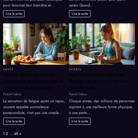
Un nombre croissant d’individus se
Pourquoi le prix d’un taxi pour Orly
tournent vers les pratiques holistiques
devient un critère décisif pour partir
pour favoriser leur bien-être et…
serein Quand…
Lire la suite
Lire la suite
SANTÉ
SPORTS
Fatigue, digestion, énergie :
App coach sportif : comment
comprendre le rôle possible de
booster vos performances sans
gummiz dans l’organisme
salle de sport
Pascal Cabus
Pascal Cabus
La sensation de fatigue après un repas,
Chaque année, des millions de personnes
souvent appelée somnolence
aspirent à une meilleure forme physique,
postprandiale, n’est pas une simple…
à une perte…
Lire la suite
Lire la suite