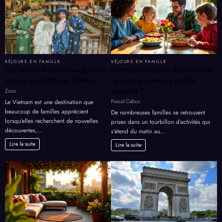
SÉJOURS EN FAMILLE
SÉJOURS EN FAMILLE
Les meilleurs itinéraires pour un
Comment instaurer des moments
voyage en famille au Vietnam
de qualité dans une famille
occupée ?
Zozo
Pascal Cabus
Le Vietnam est une destination que
beaucoup de familles apprécient
De nombreuses familles se retrouvent
lorsqu’elles recherchent de nouvelles
prises dans un tourbillon d’activités qui
découvertes,…
s’étend du matin au…
Lire la suite
Lire la suite