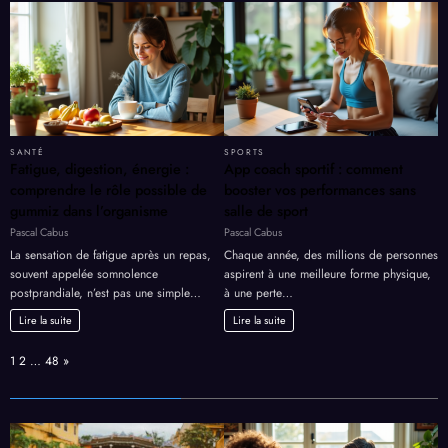
SANTÉ
SPORTS
Fatigue, digestion, énergie :
App coach sportif : comment
comprendre le rôle possible de
booster vos performances sans
gummiz dans l’organisme
salle de sport
Pascal Cabus
Pascal Cabus
La sensation de fatigue après un repas,
Chaque année, des millions de personnes
souvent appelée somnolence
aspirent à une meilleure forme physique,
postprandiale, n’est pas une simple…
à une perte…
Lire la suite
Lire la suite
Page:
Next
1
2
…
48
»