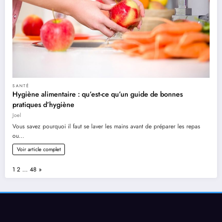
SANTÉ
Hygiène alimentaire : qu’est-ce qu’un guide de bonnes
pratiques d’hygiène
Joel
Vous savez pourquoi il faut se laver les mains avant de préparer les repas
ou…
Voir article complet
Page:
Next
1
2
…
48
»