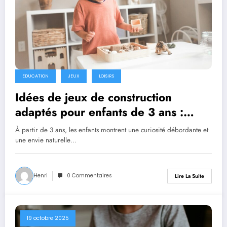
EDUCATION
JEUX
LOISIRS
Idées de jeux de construction
adaptés pour enfants de 3 ans :
stimuler la créativité dès le plus
À partir de 3 ans, les enfants montrent une curiosité débordante et
jeune âge
une envie naturelle…
Henri
0 Commentaires
Lire La Suite
19 octobre 2025