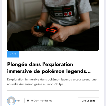
JEUX
Plongée dans l’exploration
immersive de pokémon legends
arceus avec le mod 60 fps sur yuzu
L’exploration immersive dans pokémon legends arceus prend une
nouvelle dimension grâce au mod 60 fps…
Henri
0 Commentaires
Lire La Suite