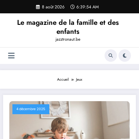
Aller
8 août 2026
6:39:56 AM
au
contenu
Le magazine de la famille et des
enfants
jazztronaut.be
Accueil
Jeux
4 décembre 2025