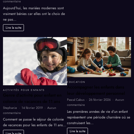
sur
commentaire
Profiter
La
Aujourd’hui, les mariées modernes sont
des
beauté
vraiment bénies car elles ont le choix de
Meilleurs
d’une
ne pas…
Tarifs
robe
de
Lire la suite
mariée
à
la
plage
EDUCATION
Accompagner les enfants dans
ACTIVITÉS POUR ENFANTS
leur développement personnel
Genre d’activité pour enfant en
Pascal Cabus
26 février 2026
Aucun
colonie de vacances de 11 ans
sur
commentaire
Stephanie
14 février 2019
Aucun
Accompagner
Les premières années de vie d’un enfant
sur
commentaire
les
représentent une période charnière où se
Genre
Comment se passe le séjour de colonie
enfants
construisent les…
d’activité
dans
de vacances pour les enfants de 11 ans…
pour
leur
Lire la suite
enfant
Lire la suite