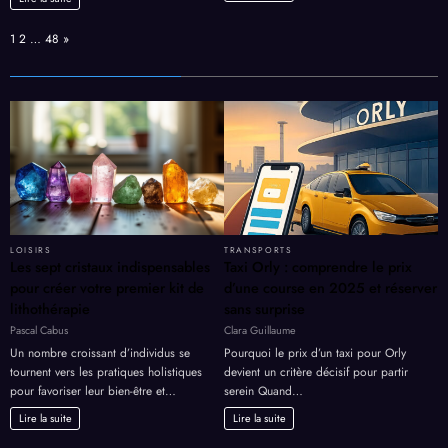
développement
en
personnel
colonie
Page:
Next
1
2
…
48
»
de
vacances
de
11
ans
LOISIRS
TRANSPORTS
Les sept cristaux indispensables
Taxi Orly : comprendre le prix
pour créer votre premier kit de
d’une course en 2025 et réserver
lithothérapie
sans surprise
Pascal Cabus
Clara Guillaume
Un nombre croissant d’individus se
Pourquoi le prix d’un taxi pour Orly
tournent vers les pratiques holistiques
devient un critère décisif pour partir
pour favoriser leur bien-être et…
serein Quand…
Lire la suite
Lire la suite