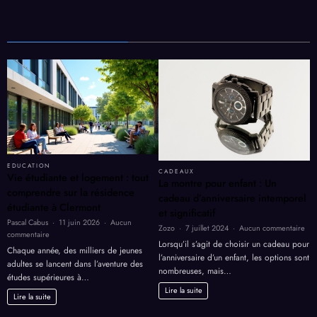
EDUCATION
CADEAUX
Vie étudiante et logement : tout
La montre pour enfant : Un
comprendre sur la résidence
cadeau d’anniversaire intemporel
étudiante à Clermont
et significatif
Pascal Cabus
11 juin 2026
Aucun
sur
Zozo
7 juillet 2024
Aucun commentaire
sur
commentaire
La
Lorsqu’il s’agit de choisir un cadeau pour
Vie
Chaque année, des milliers de jeunes
mon
l’anniversaire d’un enfant, les options sont
étudiante
adultes se lancent dans l’aventure des
pou
et
nombreuses, mais…
enf
études supérieures à…
logement
:
Lire la suite