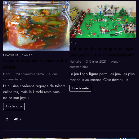
:
Lire la suite
Un
tout
cad
comprendre
d’a
sur
int
la
et
résidence
sign
étudiante
à
Clermont
JEUX
Collection les minifigurines lego :
une passion et un investissement
PRATIQUE
,
SANTÉ
Le secret du kimchi maison enfin
Nathalie
3 février 2021
Aucun
sur
révélé
commentaire
Collection
Le jeu Lego figure parmi les jeux les plus
Henri
23 novembre 2024
Aucun
les
sur
commentaire
répandus au monde. C’est devenu un…
minifigurines
Le
La cuisine coréenne regorge de trésors
lego
Lire la suite
secret
culinaires, mais le kimchi reste sans
:
du
doute son joyau…
une
kimchi
passion
maison
Lire la suite
et
enfin
un
révélé
Page:
Next
1
2
…
48
»
investissement