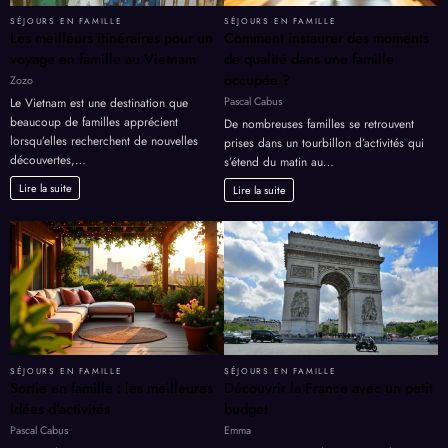
SÉJOURS EN FAMILLE
SÉJOURS EN FAMILLE
Les meilleurs itinéraires pour un
Comment instaurer des moments
voyage en famille au Vietnam
de qualité dans une famille
occupée ?
Zozo
Pascal Cabus
Le Vietnam est une destination que
beaucoup de familles apprécient
De nombreuses familles se retrouvent
lorsqu’elles recherchent de nouvelles
prises dans un tourbillon d’activités qui
découvertes,…
s’étend du matin au…
Lire la suite
Lire la suite
SÉJOURS EN FAMILLE
SÉJOURS EN FAMILLE
Sortie en famille : les meilleures
Découvrir la France avec un petit
idées d’activités
budget