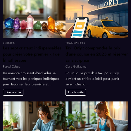
LOISIRS
TRANSPORTS
Les sept cristaux indispensables
Taxi Orly : comprendre le prix
pour créer votre premier kit de
d’une course en 2025 et réserver
lithothérapie
sans surprise
Pascal Cabus
Clara Guillaume
Un nombre croissant d’individus se
Pourquoi le prix d’un taxi pour Orly
tournent vers les pratiques holistiques
devient un critère décisif pour partir
pour favoriser leur bien-être et…
serein Quand…
Lire la suite
Lire la suite