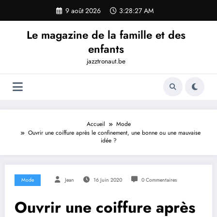
Aller
9 août 2026
3:28:28 AM
au
contenu
Le magazine de la famille et des
enfants
jazztronaut.be
Accueil
Mode
Ouvrir une coiffure après le confinement, une bonne ou une mauvaise
idée ?
Mode
Jean
16 Juin 2020
0 Commentaires
Ouvrir une coiffure après