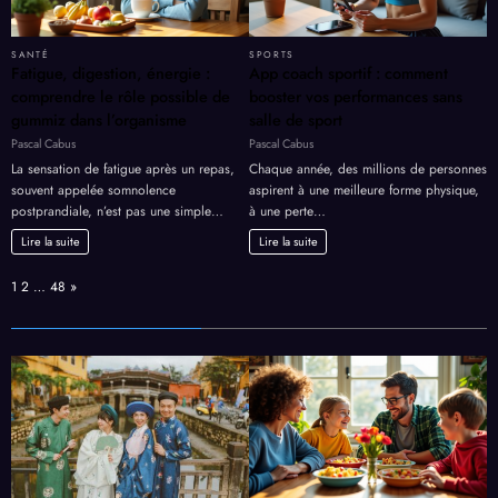
SANTÉ
SPORTS
Fatigue, digestion, énergie :
App coach sportif : comment
comprendre le rôle possible de
booster vos performances sans
gummiz dans l’organisme
salle de sport
Pascal Cabus
Pascal Cabus
La sensation de fatigue après un repas,
Chaque année, des millions de personnes
souvent appelée somnolence
aspirent à une meilleure forme physique,
postprandiale, n’est pas une simple…
à une perte…
Lire la suite
Lire la suite
Page:
Next
1
2
…
48
»