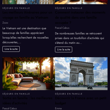
SÉJOURS EN FAMILLE
SÉJOURS EN FAMILLE
Les meilleurs itinéraires pour un
Comment instaurer des moments
voyage en famille au Vietnam
de qualité dans une famille
occupée ?
Zozo
Pascal Cabus
Le Vietnam est une destination que
beaucoup de familles apprécient
De nombreuses familles se retrouvent
lorsqu’elles recherchent de nouvelles
prises dans un tourbillon d’activités qui
découvertes,…
s’étend du matin au…
Lire la suite
Lire la suite
SÉJOURS EN FAMILLE
SÉJOURS EN FAMILLE
Sortie en famille : les meilleures
Découvrir la France avec un petit