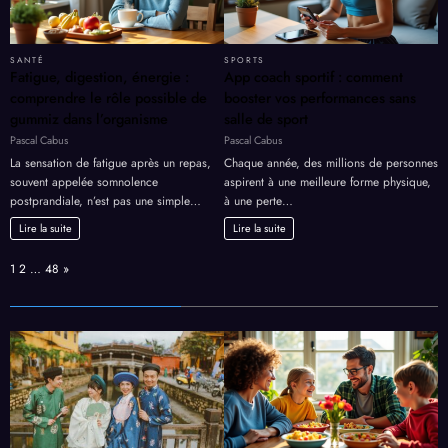
SANTÉ
SPORTS
Fatigue, digestion, énergie :
App coach sportif : comment
comprendre le rôle possible de
booster vos performances sans
gummiz dans l’organisme
salle de sport
Pascal Cabus
Pascal Cabus
La sensation de fatigue après un repas,
Chaque année, des millions de personnes
souvent appelée somnolence
aspirent à une meilleure forme physique,
postprandiale, n’est pas une simple…
à une perte…
Lire la suite
Lire la suite
Page:
Next
1
2
…
48
»