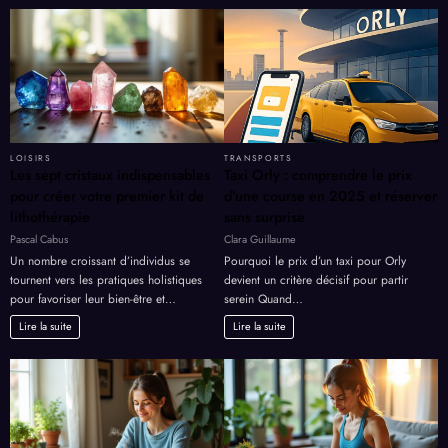
10
activités
à
ne
pas
manquer
LOISIRS
TRANSPORTS
Les sept cristaux indispensables
Taxi Orly : comprendre le prix
pour créer votre premier kit de
d’une course en 2025 et réserver
lithothérapie
sans surprise
Pascal Cabus
Clara Guillaume
Un nombre croissant d’individus se
Pourquoi le prix d’un taxi pour Orly
tournent vers les pratiques holistiques
devient un critère décisif pour partir
pour favoriser leur bien-être et…
serein Quand…
Lire la suite
Lire la suite