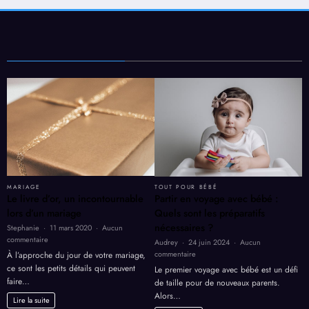
MARIAGE
TOUT POUR BÉBÉ
Le livre d’or, un incontournable
Partir en voyage avec bébé :
lors d’un mariage
Quels sont les préparatifs
nécessaires ?
Stephanie
11 mars 2020
Aucun
sur
commentaire
Audrey
24 juin 2024
Aucun
Le
sur
commentaire
À l’approche du jour de votre mariage,
livre
Partir
ce sont les petits détails qui peuvent
Le premier voyage avec bébé est un défi
d’or,
en
faire…
de taille pour de nouveaux parents.