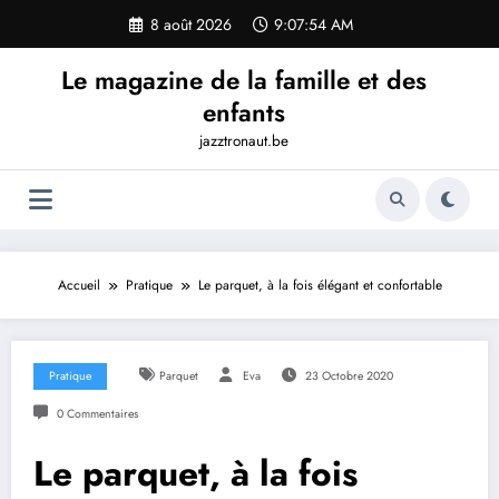
Aller
8 août 2026
9:07:55 AM
au
contenu
Le magazine de la famille et des
enfants
jazztronaut.be
Accueil
Pratique
Le parquet, à la fois élégant et confortable
Pratique
Parquet
Eva
23 Octobre 2020
0 Commentaires
Le parquet, à la fois