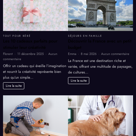
TOUT POUR BÉBÉ
SÉJOURS EN FAMILLE
Les 10 cadeaux parfaits pour
Découvrir la France avec un petit
stimuler leur créativité
budget
sur
Florent
11 décembre 2025
Aucun
Emma
8 mai 2026
Aucun commentaire
sur
Déco
commentaire
La France est une destination riche et
Les
la
Offrir un cadeau qui éveille l’imagination
variée, offrant une multitude de paysages,
10
Fran
et nourrit la créativité représente bien
de cultures…
cadeaux
avec
plus qu’un simple…
parfaits
un
Lire la suite
pour
petit
Lire la suite
stimuler
budg
leur
créativité