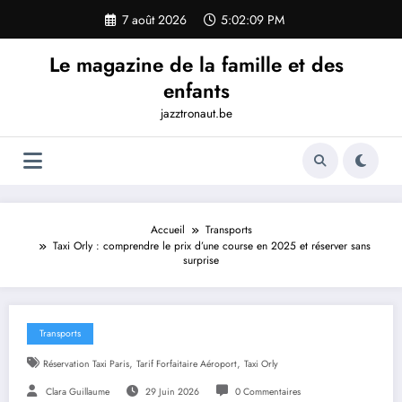
Aller
7 août 2026
5:02:10 PM
au
contenu
Le magazine de la famille et des
enfants
jazztronaut.be
Accueil
Transports
Taxi Orly : comprendre le prix d’une course en 2025 et réserver sans
surprise
Transports
,
,
Réservation Taxi Paris
Tarif Forfaitaire Aéroport
Taxi Orly
Clara Guillaume
29 Juin 2026
0 Commentaires