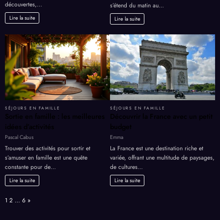
beaucoup de familles apprécient
De nombreuses familles se retrouvent
lorsqu’elles recherchent de nouvelles
prises dans un tourbillon d’activités qui
découvertes,…
s’étend du matin au…
Lire la suite
Lire la suite
SÉJOURS EN FAMILLE
SÉJOURS EN FAMILLE
Sortie en famille : les meilleures
Découvrir la France avec un petit
idées d’activités
budget
Pascal Cabus
Emma
Trouver des activités pour sortir et
La France est une destination riche et
s’amuser en famille est une quête
variée, offrant une multitude de paysages,
constante pour de…
de cultures…
Lire la suite
Lire la suite
Page:
Next
1
2
…
6
»