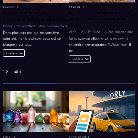
PRATIQUE
PRATIQUE
Les conditions nécessaires pour
Comprendre le coût d’une
souscrire une assurance pour
intervention selon les paramètres
chien
sur
Franck
2 mars 2020
Aucun commentaire
Comprendre
sur
Aline
2 juillet 2020
Aucun commentaire
Dans plusieurs cas qui peuvent être
le
Les
constaté, nombreux sont ceux qui se
Vous avez un chien et vous voulez lui
coût
con
plaignent sur les…
souscrire une assurance ? Avant tout, il
d’une
néc
est…
intervention
pou
Lire la suite
selon
sou
Lire la suite
les
un
paramètres
ass
Page:
Next
1
2
…
48
»
pou
chi