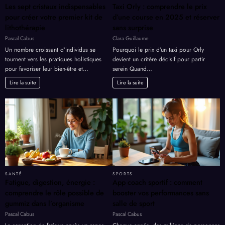
LOISIRS
TRANSPORTS
Les sept cristaux indispensables
Taxi Orly : comprendre le prix
pour créer votre premier kit de
d’une course en 2025 et réserver
lithothérapie
sans surprise
Pascal Cabus
Clara Guillaume
Un nombre croissant d’individus se
Pourquoi le prix d’un taxi pour Orly
tournent vers les pratiques holistiques
devient un critère décisif pour partir
pour favoriser leur bien-être et…
serein Quand…
Lire la suite
Lire la suite
SANTÉ
SPORTS
Fatigue, digestion, énergie :
App coach sportif : comment
comprendre le rôle possible de
booster vos performances sans
gummiz dans l’organisme
salle de sport