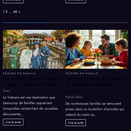
Page:
Next
1
2
…
48
»
SÉJOURS EN FAMILLE
SÉJOURS EN FAMILLE
Les meilleurs itinéraires pour un
Comment instaurer des moments
voyage en famille au Vietnam
de qualité dans une famille
occupée ?
Zozo
Pascal Cabus
Le Vietnam est une destination que
beaucoup de familles apprécient
De nombreuses familles se retrouvent
lorsqu’elles recherchent de nouvelles
prises dans un tourbillon d’activités qui
découvertes,…
s’étend du matin au…
Lire la suite
Lire la suite