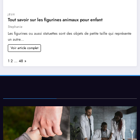
JEUX
Tout savoir sur les figurines animaux pour enfant
Stephanie
Les figurines ou aussi statuettes sont des objets de petite taille qui représente
un autre…
Voir article complet
Page:
Next
1
2
…
48
»