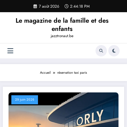
Aller
7 août 2026
2:44:19 PM
au
contenu
Le magazine de la famille et des
enfants
jazztronaut.be
Accueil
réservation taxi paris
29 juin 2026