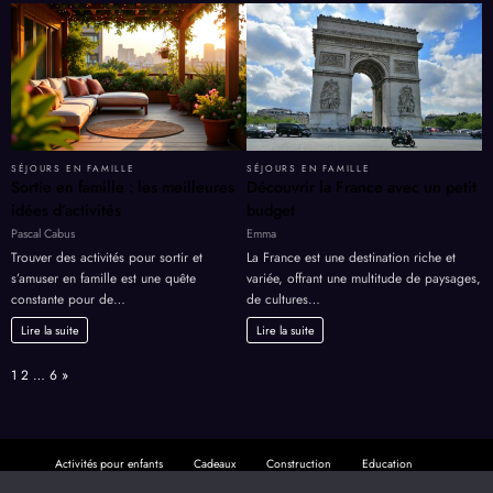
SÉJOURS EN FAMILLE
SÉJOURS EN FAMILLE
Sortie en famille : les meilleures
Découvrir la France avec un petit
idées d’activités
budget
Pascal Cabus
Emma
Trouver des activités pour sortir et
La France est une destination riche et
s’amuser en famille est une quête
variée, offrant une multitude de paysages,
constante pour de…
de cultures…
Lire la suite
Lire la suite
Page:
Next
1
2
…
6
»
Activités pour enfants
Cadeaux
Construction
Education
Finances
Jeux
Loisirs
Mariage
Mode
Non classé