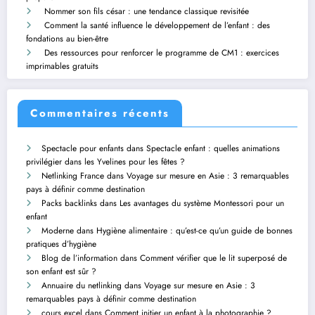
Nommer son fils césar : une tendance classique revisitée
Comment la santé influence le développement de l’enfant : des
fondations au bien-être
Des ressources pour renforcer le programme de CM1 : exercices
imprimables gratuits
Commentaires récents
Spectacle pour enfants
dans
Spectacle enfant : quelles animations
privilégier dans les Yvelines pour les fêtes ?
Netlinking France
dans
Voyage sur mesure en Asie : 3 remarquables
pays à définir comme destination
Packs backlinks
dans
Les avantages du système Montessori pour un
enfant
Moderne
dans
Hygiène alimentaire : qu’est-ce qu’un guide de bonnes
pratiques d’hygiène
Blog de l’information
dans
Comment vérifier que le lit superposé de
son enfant est sûr ?
Annuaire du netlinking
dans
Voyage sur mesure en Asie : 3
remarquables pays à définir comme destination
cours excel
dans
Comment initier un enfant à la photographie ?