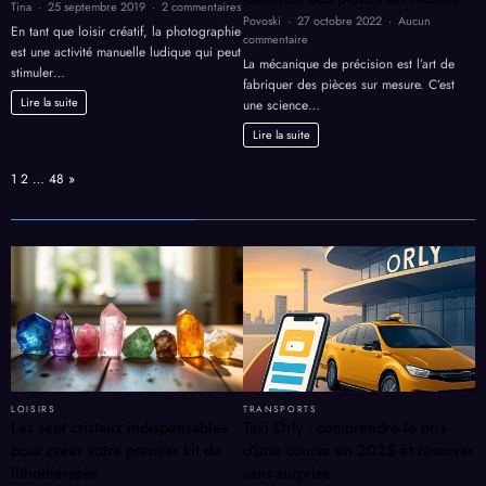
sur
Tina
25 septembre 2019
2 commentaires
Povoski
27 octobre 2022
Aucun
Comment
En tant que loisir créatif, la photographie
sur
commentaire
initier
est une activité manuelle ludique qui peut
Mécanique
un
La mécanique de précision est l’art de
stimuler…
de
enfant
fabriquer des pièces sur mesure. C’est
précision
à
Lire la suite
une science…
:
la
l’art
photographie
Lire la suite
de
?
fabriquer
Page:
Next
1
2
…
48
»
des
pièces
sur
mesure
LOISIRS
TRANSPORTS
Les sept cristaux indispensables
Taxi Orly : comprendre le prix
pour créer votre premier kit de
d’une course en 2025 et réserver
lithothérapie
sans surprise