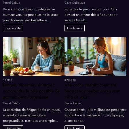
Pascal Cabus
Clara Guillaume
Un nombre croissant d’individus se
Pourquoi le prix d’un taxi pour Orly
tournent vers les pratiques holistiques
devient un critère décisif pour partir
pour favoriser leur bien-être et…
serein Quand…
Lire la suite
Lire la suite
SANTÉ
SPORTS
Fatigue, digestion, énergie :
App coach sportif : comment
comprendre le rôle possible de
booster vos performances sans
gummiz dans l’organisme
salle de sport
Pascal Cabus
Pascal Cabus
La sensation de fatigue après un repas,
Chaque année, des millions de personnes
souvent appelée somnolence
aspirent à une meilleure forme physique,
postprandiale, n’est pas une simple…
à une perte…
Lire la suite
Lire la suite