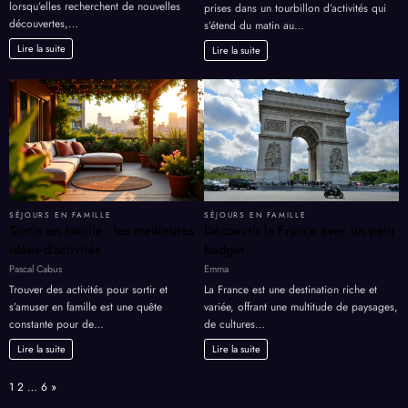
lorsqu’elles recherchent de nouvelles
prises dans un tourbillon d’activités qui
découvertes,…
s’étend du matin au…
Lire la suite
Lire la suite
SÉJOURS EN FAMILLE
SÉJOURS EN FAMILLE
Sortie en famille : les meilleures
Découvrir la France avec un petit
idées d’activités
budget
Pascal Cabus
Emma
Trouver des activités pour sortir et
La France est une destination riche et
s’amuser en famille est une quête
variée, offrant une multitude de paysages,
constante pour de…
de cultures…
Lire la suite
Lire la suite
Page:
Next
1
2
…
6
»