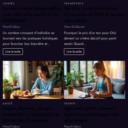
LOISIRS
TRANSPORTS
Les sept cristaux indispensables
Taxi Orly : comprendre le prix
pour créer votre premier kit de
d’une course en 2025 et réserver
lithothérapie
sans surprise
Pascal Cabus
Clara Guillaume
Un nombre croissant d’individus se
Pourquoi le prix d’un taxi pour Orly
tournent vers les pratiques holistiques
devient un critère décisif pour partir
pour favoriser leur bien-être et…
serein Quand…
Lire la suite
Lire la suite
SANTÉ
SPORTS
Fatigue, digestion, énergie :
App coach sportif : comment
comprendre le rôle possible de
booster vos performances sans
gummiz dans l’organisme
salle de sport
Pascal Cabus
Pascal Cabus