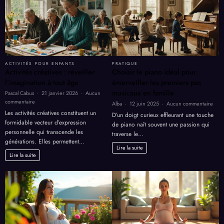
ACTIVITÉS POUR ENFANTS
PRATIQUE
Activités créatives : réveiller
Choisir le piano idéal pour
l’imagination à tout âge
émerveiller les premiers pas
musicaux en famille
Pascal Cabus
21 janvier 2026
Aucun
sur
commentaire
sur
Alba
12 juin 2025
Aucun commentaire
Activités
Choi
Les activités créatives constituent un
D’un doigt curieux effleurant une touche
créatives
le
formidable vecteur d’expression
de piano naît souvent une passion qui
:
pian
personnelle qui transcende les
traverse le…
réveiller
idéal
générations. Elles permettent…
l’imagination
pour
Lire la suite
à
émer
Lire la suite
tout
les
âge
prem
pas
musi
en
famil