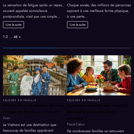
La sensation de fatigue après un repas,
Chaque année, des millions de personnes
souvent appelée somnolence
aspirent à une meilleure forme physique,
postprandiale, n’est pas une simple…
à une perte…
Lire la suite
Lire la suite
Page:
Next
1
2
…
48
»
SÉJOURS EN FAMILLE
SÉJOURS EN FAMILLE
Les meilleurs itinéraires pour un
Comment instaurer des moments
voyage en famille au Vietnam
de qualité dans une famille
occupée ?
Zozo
Pascal Cabus
Le Vietnam est une destination que
beaucoup de familles apprécient
De nombreuses familles se retrouvent