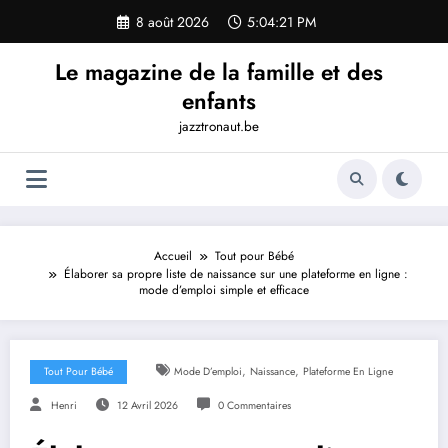
Aller
8 août 2026
5:04:22 PM
au
contenu
Le magazine de la famille et des
enfants
jazztronaut.be
Accueil
Tout pour Bébé
Élaborer sa propre liste de naissance sur une plateforme en ligne :
mode d’emploi simple et efficace
,
,
Tout Pour Bébé
Mode D’emploi
Naissance
Plateforme En Ligne
Henri
12 Avril 2026
0 Commentaires