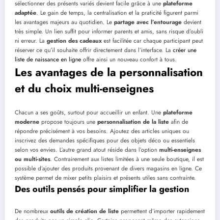
sélectionner des présents variés devient facile grâce à une
plateforme
adaptée
. Le gain de temps, la centralisation et la praticité figurent parmi
les avantages majeurs au quotidien. Le
partage avec l’entourage
devient
très simple. Un lien suffit pour informer parents et amis, sans risque d’oubli
ni erreur. La
gestion des cadeaux
est facilitée car chaque participant peut
réserver ce qu’il souhaite offrir directement dans l’interface. La
créer une
liste de naissance en ligne
offre ainsi un nouveau confort à tous.
Les avantages de la personnalisation
et du choix multi-enseignes
Chacun a ses goûts, surtout pour accueillir un enfant. Une
plateforme
moderne
propose toujours une
personnalisation de la liste
afin de
répondre précisément à vos besoins. Ajoutez des articles uniques ou
inscrivez des demandes spécifiques pour des objets déco ou essentiels
selon vos envies. L’autre grand atout réside dans l’option
multi-enseignes
ou multi-sites
. Contrairement aux listes limitées à une seule boutique, il est
possible d’ajouter des produits provenant de divers magasins en ligne. Ce
système permet de mixer petits plaisirs et présents utiles sans contrainte.
Des outils pensés pour simplifier la gestion
De nombreux
outils de création de liste
permettent d’importer rapidement