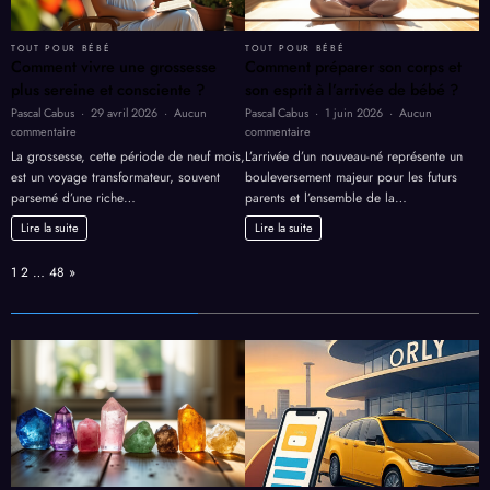
TOUT POUR BÉBÉ
TOUT POUR BÉBÉ
Comment vivre une grossesse
Comment préparer son corps et
plus sereine et consciente ?
son esprit à l’arrivée de bébé ?
Pascal Cabus
29 avril 2026
Aucun
Pascal Cabus
1 juin 2026
Aucun
sur
sur
commentaire
commentaire
Comment
Comment
La grossesse, cette période de neuf mois,
L’arrivée d’un nouveau-né représente un
vivre
préparer
est un voyage transformateur, souvent
bouleversement majeur pour les futurs
une
son
parsemé d’une riche…
parents et l’ensemble de la…
grossesse
corps
plus
et
Lire la suite
Lire la suite
sereine
son
et
esprit
Page:
Next
1
2
…
48
»
consciente
à
?
l’arrivée
de
bébé
?