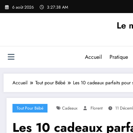
Aller
6 août 2026
3:27:40 AM
au
contenu
Le m
Accueil
Pratique
Accueil
Tout pour Bébé
Les 10 cadeaux parfaits pour st
Tout Pour Bébé
Cadeaux
Florent
11 Décem
Les 10 cadeaux parfai