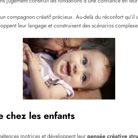
sans jugement construit les fondations d’une confiance en leu
un compagnon créatif précieux. Au-delà du réconfort qu’il app
eloppent leur langage et construisent des scénarios complex
le chez les enfants
mpétences motrices et développent leur
pensée créative str