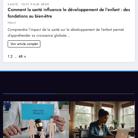
SANTÉ
,
TOUT POUR BÉBÉ
Comment la santé influence le développement de l’enfant : des
fondations au bien-être
Henri
Comprendre l’impact de la santé sur le développement de l’enfant permet
d’appréhender sa croissance globale.…
Voir article complet
Page:
Next
1
2
…
48
»