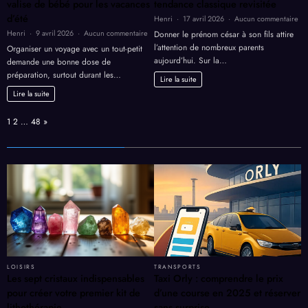
valise de bébé pour les vacances
tendance classique revisitée
d’été
sur
Henri
17 avril 2026
Aucun commentaire
No
sur
Henri
9 avril 2026
Aucun commentaire
Donner le prénom césar à son fils attire
so
Guide
l’attention de nombreux parents
Organiser un voyage avec un tout-petit
fils
pratique
aujourd’hui. Sur la…
demande une bonne dose de
cés
pour
préparation, surtout durant les…
:
Lire la suite
préparer
un
la
Lire la suite
te
valise
cla
de
Page:
Next
1
2
…
48
»
rev
bébé
pour
les
vacances
d’été
LOISIRS
TRANSPORTS
Les sept cristaux indispensables
Taxi Orly : comprendre le prix
pour créer votre premier kit de
d’une course en 2025 et réserver
lithothérapie
sans surprise