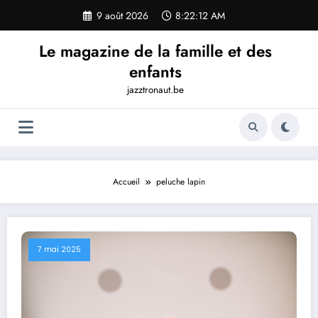
Aller
9 août 2026
8:22:13 AM
au
contenu
Le magazine de la famille et des
enfants
jazztronaut.be
Accueil
peluche lapin
7 mai 2025