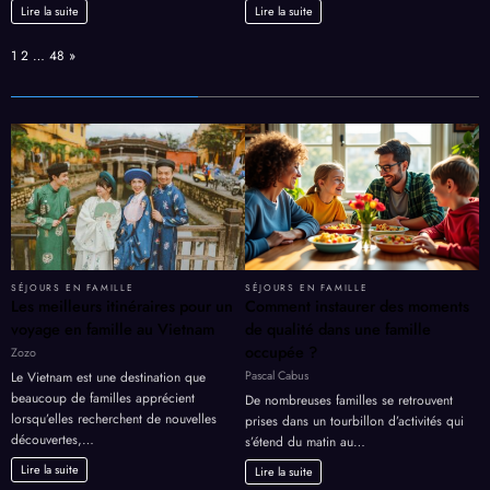
Lire la suite
Lire la suite
Page:
Next
1
2
…
48
»
SÉJOURS EN FAMILLE
SÉJOURS EN FAMILLE
Les meilleurs itinéraires pour un
Comment instaurer des moments
voyage en famille au Vietnam
de qualité dans une famille
occupée ?
Zozo
Pascal Cabus
Le Vietnam est une destination que
beaucoup de familles apprécient
De nombreuses familles se retrouvent
lorsqu’elles recherchent de nouvelles
prises dans un tourbillon d’activités qui
découvertes,…
s’étend du matin au…
Lire la suite
Lire la suite