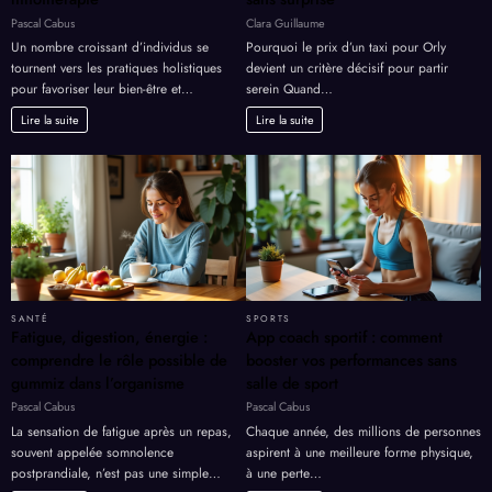
Pascal Cabus
Clara Guillaume
Un nombre croissant d’individus se
Pourquoi le prix d’un taxi pour Orly
tournent vers les pratiques holistiques
devient un critère décisif pour partir
pour favoriser leur bien-être et…
serein Quand…
Lire la suite
Lire la suite
SANTÉ
SPORTS
Fatigue, digestion, énergie :
App coach sportif : comment
comprendre le rôle possible de
booster vos performances sans
gummiz dans l’organisme
salle de sport
Pascal Cabus
Pascal Cabus
La sensation de fatigue après un repas,
Chaque année, des millions de personnes
souvent appelée somnolence
aspirent à une meilleure forme physique,
postprandiale, n’est pas une simple…
à une perte…