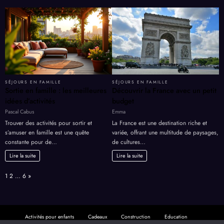
SÉJOURS EN FAMILLE
SÉJOURS EN FAMILLE
Sortie en famille : les meilleures
Découvrir la France avec un petit
idées d’activités
budget
Pascal Cabus
Emma
Trouver des activités pour sortir et
La France est une destination riche et
s’amuser en famille est une quête
variée, offrant une multitude de paysages,
constante pour de…
de cultures…
Lire la suite
Lire la suite
Page:
Next
1
2
…
6
»
Activités pour enfants
Cadeaux
Construction
Education