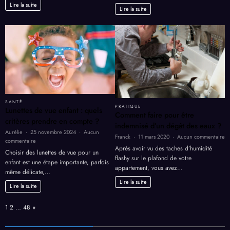
grossesse suscite souvent des
l’angoisse
fiables
pas…
nocturne
interrogations, que ce soit lors d’un…
pour
et
Lire la suite
calculer
Lire la suite
des
la
crises
semaine
de
précise
panique
de
grossesse
SANTÉ
PRATIQUE
Lunettes de vue enfant : quels
Comment faire pour être
critères prendre en compte ?
indemnisé d’un dégât des eaux ?
Aurélie
25 novembre 2024
Aucun
su
Franck
11 mars 2020
Aucun commentaire
sur
commentaire
C
Après avoir vu des taches d’humidité
Lunettes
Choisir des lunettes de vue pour un
fa
flashy sur le plafond de votre
de
enfant est une étape importante, parfois
po
vue
appartement, vous avez…
êt
même délicate,…
enfant
in
Lire la suite
:
Lire la suite
d’
quels
dé
critères
de
Page:
Next
1
2
…
48
»
prendre