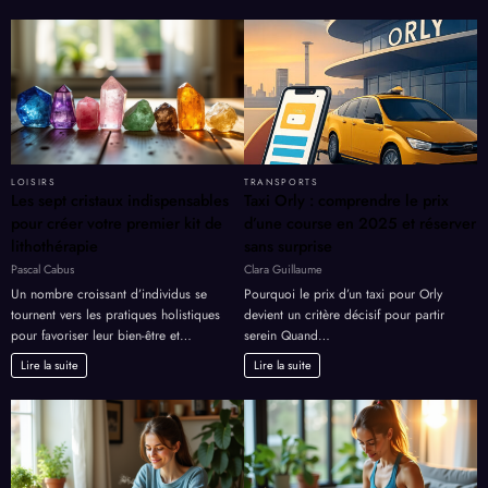
ea
en
?
compte
?
LOISIRS
TRANSPORTS
Les sept cristaux indispensables
Taxi Orly : comprendre le prix
pour créer votre premier kit de
d’une course en 2025 et réserver
lithothérapie
sans surprise
Pascal Cabus
Clara Guillaume
Un nombre croissant d’individus se
Pourquoi le prix d’un taxi pour Orly
tournent vers les pratiques holistiques
devient un critère décisif pour partir
pour favoriser leur bien-être et…
serein Quand…
Lire la suite
Lire la suite