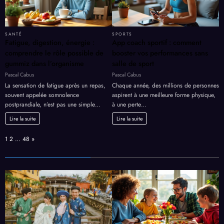
SANTÉ
SPORTS
Fatigue, digestion, énergie :
App coach sportif : comment
comprendre le rôle possible de
booster vos performances sans
gummiz dans l’organisme
salle de sport
Pascal Cabus
Pascal Cabus
La sensation de fatigue après un repas,
Chaque année, des millions de personnes
souvent appelée somnolence
aspirent à une meilleure forme physique,
postprandiale, n’est pas une simple…
à une perte…
Lire la suite
Lire la suite
Page:
Next
1
2
…
48
»