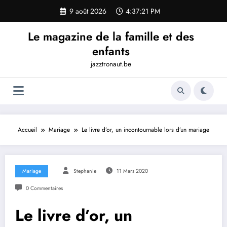
Aller
9 août 2026
4:37:22 PM
au
contenu
Le magazine de la famille et des
enfants
jazztronaut.be
Accueil
Mariage
Le livre d’or, un incontournable lors d’un mariage
Mariage
Stephanie
11 Mars 2020
0 Commentaires
Le livre d’or, un