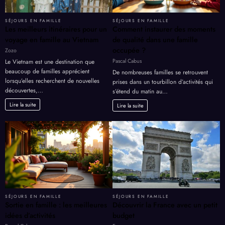
SÉJOURS EN FAMILLE
SÉJOURS EN FAMILLE
Les meilleurs itinéraires pour un
Comment instaurer des moments
voyage en famille au Vietnam
de qualité dans une famille
occupée ?
Zozo
Pascal Cabus
Le Vietnam est une destination que
beaucoup de familles apprécient
De nombreuses familles se retrouvent
lorsqu’elles recherchent de nouvelles
prises dans un tourbillon d’activités qui
découvertes,…
s’étend du matin au…
Lire la suite
Lire la suite
SÉJOURS EN FAMILLE
SÉJOURS EN FAMILLE
Sortie en famille : les meilleures
Découvrir la France avec un petit