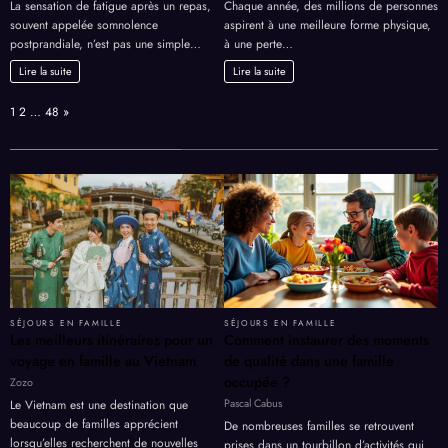
La sensation de fatigue après un repas,
Chaque année, des millions de personnes
souvent appelée somnolence
aspirent à une meilleure forme physique,
postprandiale, n’est pas une simple…
à une perte…
Lire la suite
Lire la suite
Page:
Next
1
2
…
48
»
SÉJOURS EN FAMILLE
SÉJOURS EN FAMILLE
Les meilleurs itinéraires pour un
Comment instaurer des moments
voyage en famille au Vietnam
de qualité dans une famille
occupée ?
Zozo
Pascal Cabus
Le Vietnam est une destination que
beaucoup de familles apprécient
De nombreuses familles se retrouvent
lorsqu’elles recherchent de nouvelles
prises dans un tourbillon d’activités qui