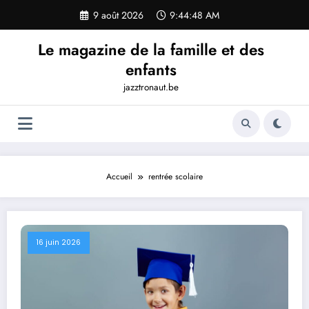
Aller
9 août 2026
9:44:49 AM
au
contenu
Le magazine de la famille et des
enfants
jazztronaut.be
Accueil
rentrée scolaire
16 juin 2026