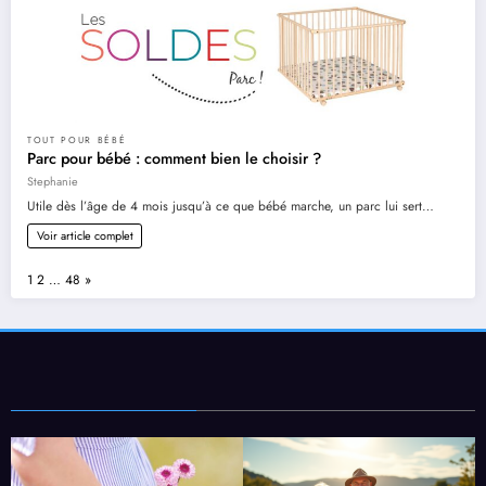
TOUT POUR BÉBÉ
Parc pour bébé : comment bien le choisir ?
Stephanie
Utile dès l’âge de 4 mois jusqu’à ce que bébé marche, un parc lui sert…
Voir article complet
Page:
Next
1
2
…
48
»