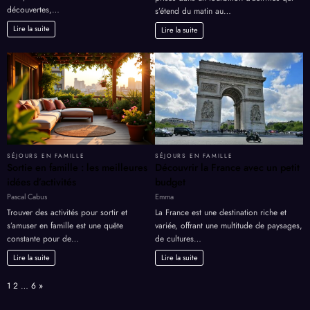
découvertes,…
s’étend du matin au…
Lire la suite
Lire la suite
SÉJOURS EN FAMILLE
SÉJOURS EN FAMILLE
Sortie en famille : les meilleures
Découvrir la France avec un petit
idées d’activités
budget
Pascal Cabus
Emma
Trouver des activités pour sortir et
La France est une destination riche et
s’amuser en famille est une quête
variée, offrant une multitude de paysages,
constante pour de…
de cultures…
Lire la suite
Lire la suite
Page:
Next
1
2
…
6
»