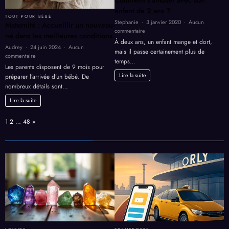
Comment s’amuser avec son
ans
enfant de 2 ans ?
TOUT POUR BÉBÉ
Stephanie
3 janvier 2020
Aucun
Maternité : Accueillir un nouveau-
sur
commentaire
né dans les meilleures conditions
Comment
À deux ans, un enfant mange et dort,
Audrey
24 juin 2024
Aucun
s’amuser
mais il passe certainement plus de
sur
commentaire
avec
temps…
Maternité
son
Les parents disposent de 9 mois pour
:
enfant
Lire la suite
préparer l’arrivée d’un bébé. De
Accueillir
de
nombreux détails sont…
un
2
nouveau-
ans
Lire la suite
né
?
dans
Page:
Next
1
2
…
48
»
les
meilleures
conditions