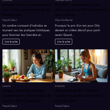
LOISIRS
TRANSPORTS
Les sept cristaux indispensables
Taxi Orly : comprendre le prix
pour créer votre premier kit de
d’une course en 2025 et réserver
lithothérapie
sans surprise
Pascal Cabus
Clara Guillaume
Un nombre croissant d’individus se
Pourquoi le prix d’un taxi pour Orly
tournent vers les pratiques holistiques
devient un critère décisif pour partir
pour favoriser leur bien-être et…
serein Quand…
Lire la suite
Lire la suite
SANTÉ
SPORTS
Fatigue, digestion, énergie :
App coach sportif : comment
comprendre le rôle possible de
booster vos performances sans
gummiz dans l’organisme
salle de sport
Pascal Cabus
Pascal Cabus