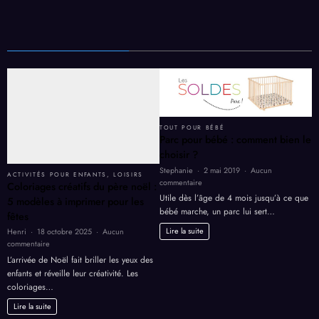
TOUT POUR BÉBÉ
Parc pour bébé : comment bien le
choisir ?
Stephanie
2 mai 2019
Aucun
ACTIVITÉS POUR ENFANTS
,
LOISIRS
sur
commentaire
Coloriages créatifs du père noël :
Parc
Utile dès l’âge de 4 mois jusqu’à ce que
5 modèles à imprimer pour les
pour
bébé marche, un parc lui sert…
fêtes
bébé :
comment
Lire la suite
Henri
18 octobre 2025
Aucun
bien
sur
commentaire
le
Coloriages
L’arrivée de Noël fait briller les yeux des
choisir ?
créatifs
enfants et réveille leur créativité. Les
du
coloriages…
père
noël
Lire la suite
: