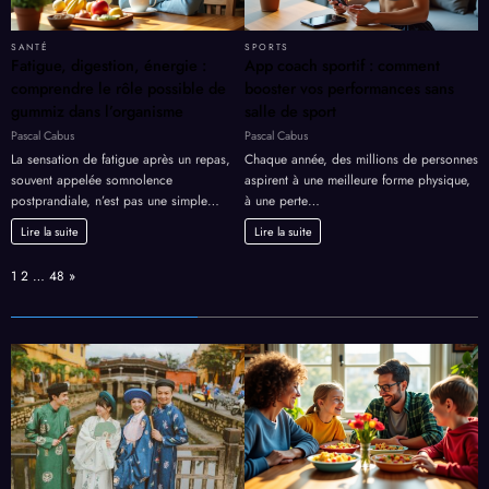
SANTÉ
SPORTS
Fatigue, digestion, énergie :
App coach sportif : comment
comprendre le rôle possible de
booster vos performances sans
gummiz dans l’organisme
salle de sport
Pascal Cabus
Pascal Cabus
La sensation de fatigue après un repas,
Chaque année, des millions de personnes
souvent appelée somnolence
aspirent à une meilleure forme physique,
postprandiale, n’est pas une simple…
à une perte…
Lire la suite
Lire la suite
Page:
Next
1
2
…
48
»