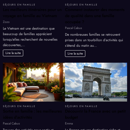
SÉJOURS EN FAMILLE
SÉJOURS EN FAMILLE
Les meilleurs itinéraires pour un
Comment instaurer des moments
voyage en famille au Vietnam
de qualité dans une famille
occupée ?
Zozo
Pascal Cabus
Le Vietnam est une destination que
beaucoup de familles apprécient
De nombreuses familles se retrouvent
lorsqu’elles recherchent de nouvelles
prises dans un tourbillon d’activités qui
découvertes,…
s’étend du matin au…
Lire la suite
Lire la suite
SÉJOURS EN FAMILLE
SÉJOURS EN FAMILLE
Sortie en famille : les meilleures
Découvrir la France avec un petit
idées d’activités
budget
Pascal Cabus
Emma
Trouver des activités pour sortir et
La France est une destination riche et