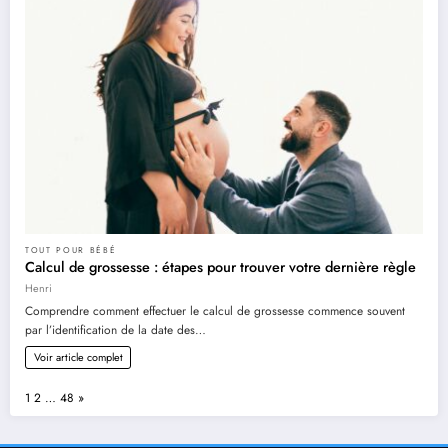
TOUT POUR BÉBÉ
Calcul de grossesse : étapes pour trouver votre dernière règle
Henri
Comprendre comment effectuer le calcul de grossesse commence souvent
par l’identification de la date des…
Voir article complet
Page:
Next
1
2
…
48
»