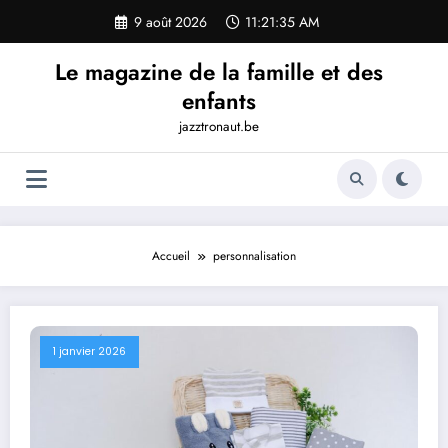
Aller
9 août 2026
11:21:36 AM
au
contenu
Le magazine de la famille et des
enfants
jazztronaut.be
Accueil
personnalisation
1 janvier 2026