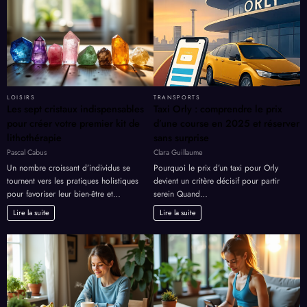
destination
LOISIRS
TRANSPORTS
Les sept cristaux indispensables
Taxi Orly : comprendre le prix
pour créer votre premier kit de
d’une course en 2025 et réserver
lithothérapie
sans surprise
Pascal Cabus
Clara Guillaume
Un nombre croissant d’individus se
Pourquoi le prix d’un taxi pour Orly
tournent vers les pratiques holistiques
devient un critère décisif pour partir
pour favoriser leur bien-être et…
serein Quand…
Lire la suite
Lire la suite