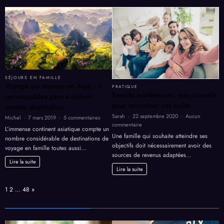
5
modèles
à
imprimer
pour
les
fêtes
SÉJOURS EN FAMILLE
Voyage sur mesure en Asie : 3
PRATIQUE
Famille nombreuse : nos conseils
remarquables pays à définir
pour minimiser vos coûts
comme destination
Sarah
22 septembre 2020
Aucun
sur
Michel
7 mars 2019
5 commentaires
sur
commentaire
Voyage
L’immense continent asiatique compte un
Famille
sur
Une famille qui souhaite atteindre ses
nombre considérable de destinations de
nombreuse
mesure
objectifs doit nécessairement avoir des
voyage en famille toutes aussi…
:
en
sources de revenus adaptées…
nos
Asie
Lire la suite
conseils
:
Lire la suite
pour
3
minimiser
remarquables
Page:
Next
1
2
…
48
»
vos
pays
coûts
à
définir
comme